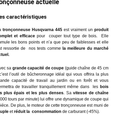
ronçonneuse actuelle
es caractéristiques
a
tronçonneuse
Husqvarna 445
est vraiment un
produit
omplet et efficace
pour couper tout type de bois. Elle
umule les bons points et n’a que peu de faiblesses et elle
st ressortie de nos tests comme
la meilleure du marché
tuel.
vec sa
grande capacité de coupe
(guide chaîne de 45 cm
c’est l’outil de bûcheronnage idéal qui vous offrira la plus
rande capacité de travail au jardin ou en forêt et vous
ermettra de travailler tranquillement même dans les
bois
es plus épais et les plus denses
. Sa
vitesse de chaîne
000 tours par minute) lui offre une dynamique de coupe qui
pièce. De plus, le moteur de cette tronçonneuse est muni de
ouple
et
réduit la consommation
de carburant (-45%).