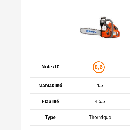
8,6
Note /10
Maniabilité
4/5
Fiabilité
4,5/5
Type
Thermique