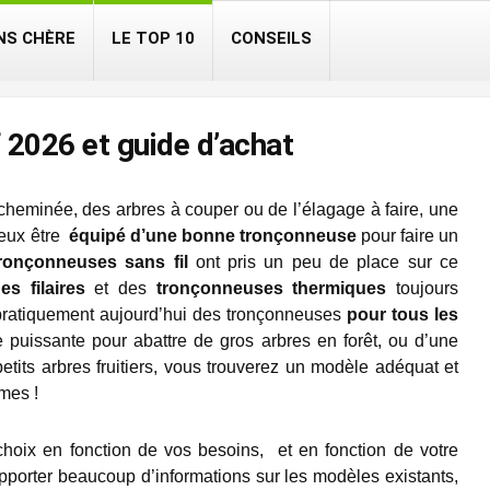
NS CHÈRE
LE TOP 10
CONSEILS
2026 et guide d’achat
heminée, des arbres à couper ou de l’élagage à faire, une
ieux être
équipé d’une bonne tronçonneuse
pour faire un
ronçonneuses sans fil
ont pris un peu de place sur ce
s filaires
et des
tronçonneuses thermiques
toujours
a pratiquement aujourd’hui des tronçonneuses
pour tous les
puissante pour abattre de gros arbres en forêt, ou d’une
its arbres fruitiers, vous trouverez un modèle adéquat et
mes !
choix en fonction de vos besoins, et en fonction de votre
porter beaucoup d’informations sur les modèles existants,