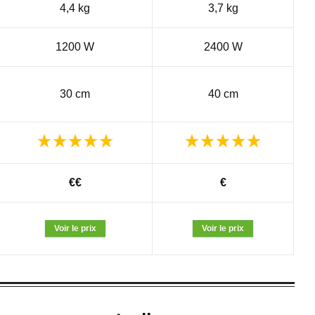
4,4 kg
3,7 kg
1200 W
2400 W
30 cm
40 cm
€€
€
Voir le prix
Voir le prix