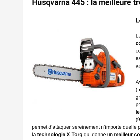
Husqvarna 445 : la meilleure t
L
L
c
c
e
ac
A
) 
g
p
l
(9
permet d’attaquer sereinement n’importe quelle 
la
technologie X-Torq
qui donne un
meilleur c